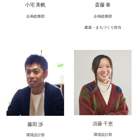
斎藤 泰
小宅
美帆
企画総務部
企画総務部
建築・まちづくり担当
須藤 千恵
藤田
渉
環境設計部
環境設計部