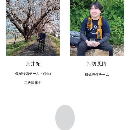
荒井 拓
押切 風情
機械設備チーム・Chief
機械設備
チーム
二級建築士