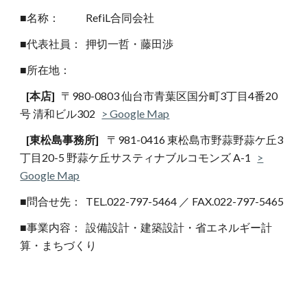
■名称：
RefiL合同会社
■
代表社員：
押切一哲・藤田渉
■
所在地：
[本店]
〒980-0803 仙台市青葉区国分町3丁目4番20
号 清和ビル302
> Google Map
[東松島事務所]
〒981-0416 東松島市野蒜野蒜ケ丘3
丁目20-5 野蒜ケ丘サスティナブルコモンズ A-1
>
Google Map
■問合せ先：
TEL.022-797-5464 ／ FAX
.022-
797
-
5465
■事業内容：
設備設計
・
建築設計
・省エネルギー計
算・まちづくり